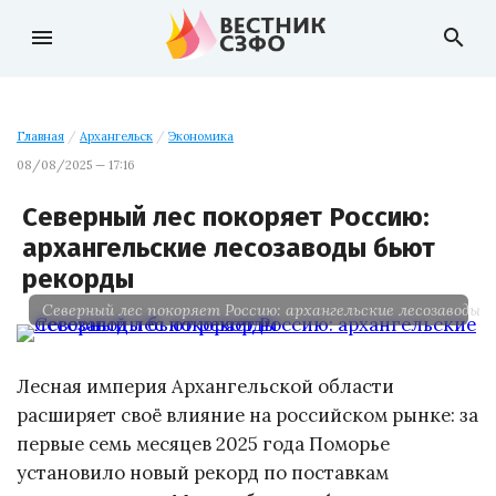
menu
search
Главная
/
Архангельск
/
Экономика
08/08/2025 — 17:16
Северный лес покоряет Россию:
архангельские лесозаводы бьют
рекорды
Северный лес покоряет Россию: архангельские лесозаводы 
Лесная империя Архангельской области
расширяет своё влияние на российском рынке: за
первые семь месяцев 2025 года Поморье
установило новый рекорд по поставкам