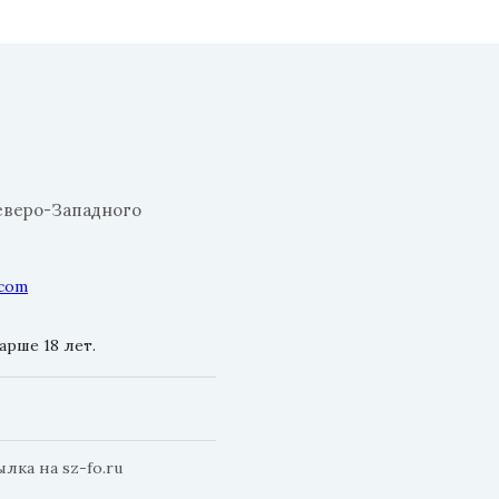
еверо-Западного
.com
рше 18 лет.
ка на sz-fo.ru