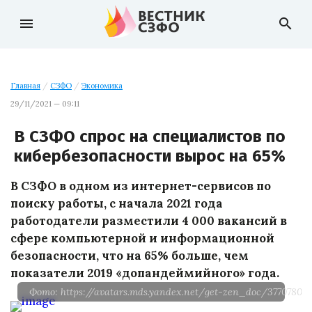
menu
search
Главная
/
СЗФО
/
Экономика
29/11/2021 — 09:11
В СЗФО спрос на специалистов по
кибербезопасности вырос на 65%
В СЗФО в одном из интернет-сервисов по
поиску работы, с начала 2021 года
работодатели разместили 4 000 вакансий в
сфере компьютерной и информационной
безопасности, что на 65% больше, чем
показатели 2019 «допандеймийного» года.
Фото: https://avatars.mds.yandex.net/get-zen_doc/3770780/