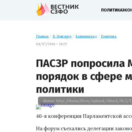
ПОЛИТИКА
ЭКО
Главная
/
В. Новгород
/
Калининград
/
Политика
04/07/2014 — 14:29
ПАСЗР попросила 
порядок в сфере 
политики
Фото: http://duma39.ru/upload/iblock/6c3/
46-я конференция Парламентской асс
На форум съехались делегации законо