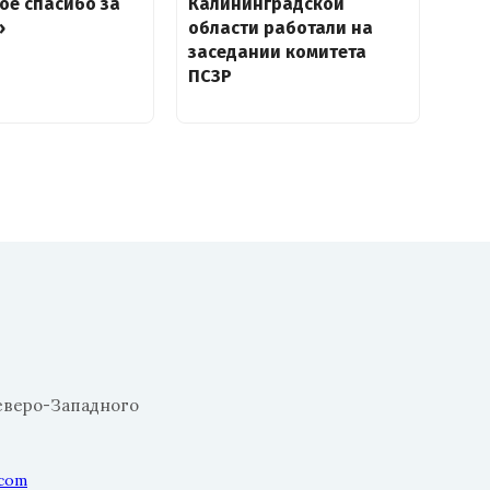
ое спасибо за
Калининградской
»
области работали на
заседании комитета
ПСЗР
еверо-Западного
.com