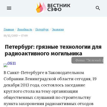
menu
search
Главная
/
Ленобласть
/
Петербург
/
Экология
19/12/2013 — 17:09
Петербург: грязные технологии для
радиоактивного могильника
Фото: "Зеленый фро
В Санкт-Петербурге в Законодательном
Собрании Ленинградской области сегодня, 19
декабря 2013 года, состоялось заседание
круглого стола на тему организации
общественных слушаний по строительству
пункта захоронения радиоактивных отходов