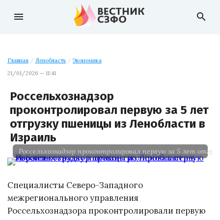
menu
search
Главная
/
Ленобласть
/
Экономика
21/01/2026 — 11:41
Россельхознадзор
проконтролировал первую за 5 лет
отгрузку пшеницы из Ленобласти в
Израиль
Россельхознадзор проконтролировал первую за 5 лет отгру
Специалисты Северо-Западного
межрегионального управления
Россельхознадзора проконтролировали первую