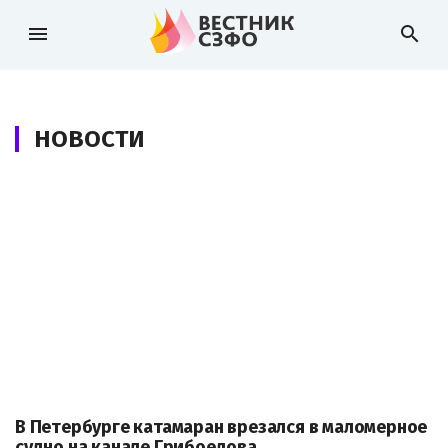
menu
search
НОВОСТИ
В Петербурге катамаран врезался в маломерное
судно на канале Грибоедова