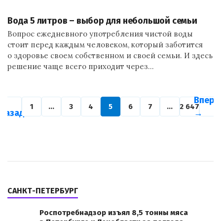
Вода 5 литров – выбор для небольшой семьи
Вопрос ежедневного употребления чистой воды
стоит перед каждым человеком, который заботится
о здоровье своем собственном и своей семьи. И здесь
решение чаще всего приходит через…
←
Впере
1
…
3
4
5
6
7
…
2 647
Назад
→
САНКТ-ПЕТЕРБУРГ
Роспотребнадзор изъял 8,5 тонны мяса