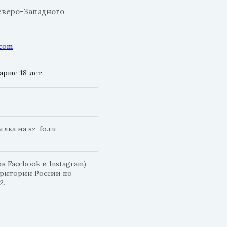
еверо-Западного
.com
рше 18 лет.
ка на sz-fo.ru
 Facebook и Instagram)
рритории России по
2.