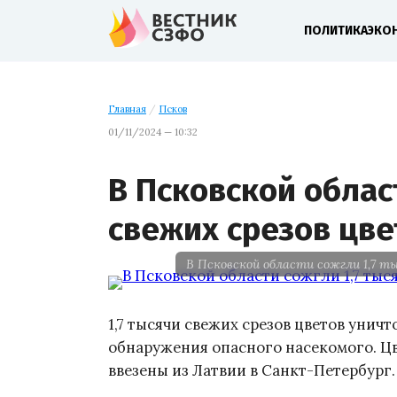
ПОЛИТИКА
ЭКО
Главная
/
Псков
01/11/2024 — 10:32
В Псковской облас
свежих срезов цве
В Псковской области сожгли 1,7 т
1,7 тысячи свежих срезов цветов унич
обнаружения опасного насекомого. Ц
ввезены из Латвии в Санкт-Петербург.