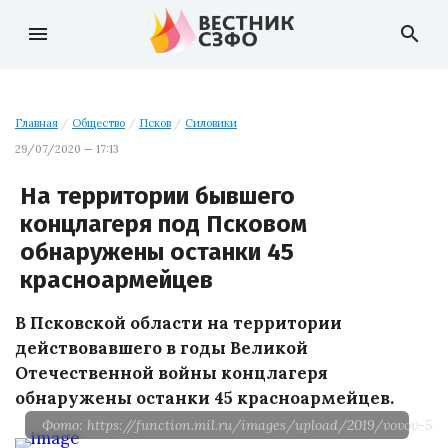
menu
search
Главная
/
Общество
/
Псков
/
Силовики
29/07/2020 — 17:13
На территории бывшего
концлагеря под Псковом
обнаружены останки 45
красноармейцев
В Псковской области на территории
действовавшего в годы Великой
Отечественной войны концлагеря
обнаружены останки 45 красноармейцев.
Фото: https://function.mil.ru/images/upload/2019/vovov-550