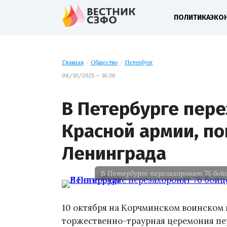
ПОЛИТИКА
ЭКО
Главная
/
Общество
/
Петербург
08/10/2025 — 16:36
В Петербурге пере
Красной армии, п
Ленинграда
В Петербурге перезахоронят 76 бой
10 октября на Корчминском воинском
торжественно-траурная церемония пер