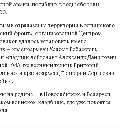
сной армии, погибших в годы обороны
00.
овыми отрядами на территории Колпинского
дский фронт», организованной Центром
овиков удалось установить имена
их — красноармеец Хаджат Габасович,
дии младший лейтенант Александр Данилович
ной 1943-го; военный техник Григорий
олпино; и красноармеец Григорий Сергеевич
ойны.
ны на родине — в Новосибирске и Беларуси,
ком воинском кладбище, где уже покоятся
ада.