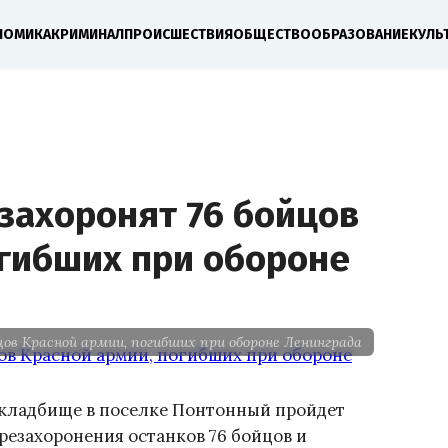
НОМИКА
КРИМИНАЛ
ПРОИСШЕСТВИЯ
ОБЩЕСТВО
ОБРАЗОВАНИЕ
КУЛЬ
захоронят 76 бойцов
огибших при обороне
цов Красной армии, погибших при обороне Ленинграда
 кладбище в поселке Понтонный пройдет
езахоронения останков 76 бойцов и