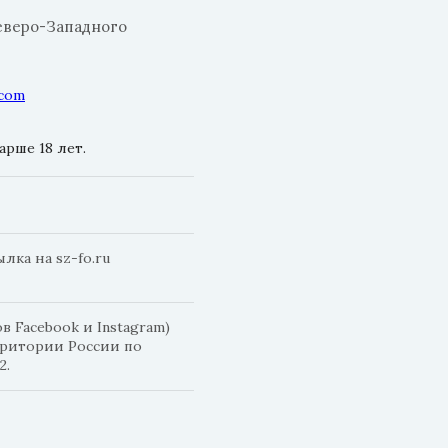
еверо-Западного
.com
рше 18 лет.
ка на sz-fo.ru
 Facebook и Instagram)
рритории России по
2.