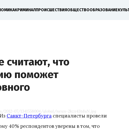
НОМИКА
КРИМИНАЛ
ПРОИСШЕСТВИЯ
ОБЩЕСТВО
ОБРАЗОВАНИЕ
КУЛЬ
е считают, что
ию поможет
овного
s/2012-07/1341558004/global/news-2kzx43tduN.jpg
Из
Санкт-Петербурга
специалисты провели
ому 40% респондентов уверены в том, что