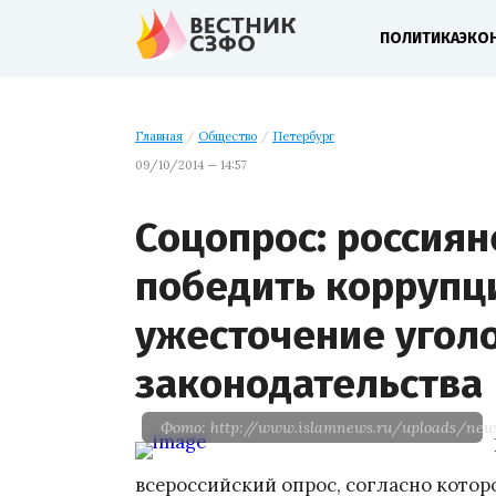
ПОЛИТИКА
ЭКО
Главная
/
Общество
/
Петербург
09/10/2014 — 14:57
Соцопрос: россиян
победить коррупц
ужесточение угол
законодательства
Фото: http://www.islamnews.ru/uploads/new
всероссийский опрос, согласно котор