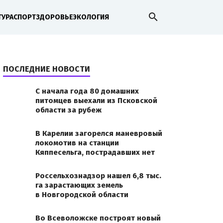
search
ТУРА
СПОРТ
ЗДОРОВЬЕ
ЭКОЛОГИЯ
ПОСЛЕДНИЕ НОВОСТИ
С начала года 80 домашних
питомцев выехали из Псковской
области за рубеж
В Карелии загорелся маневровый
локомотив на станции
Кяппесельга, пострадавших нет
Россельхознадзор нашел 6,8 тыс.
га зарастающих земель
в Новгородской области
Во Всеволожске построят новый