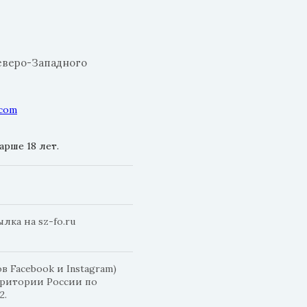
еверо-Западного
.com
рше 18 лет.
ка на sz-fo.ru
 Facebook и Instagram)
рритории России по
2.