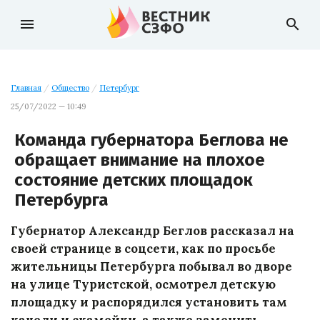
menu
search
Главная
/
Общество
/
Петербург
25/07/2022 — 10:49
Команда губернатора Беглова не
обращает внимание на плохое
состояние детских площадок
Петербурга
Губернатор Александр Беглов рассказал на
своей странице в соцсети, как по просьбе
жительницы Петербурга побывал во дворе
на улице Туристской, осмотрел детскую
площадку и распорядился установить там
качели и скамейки, а также заменить