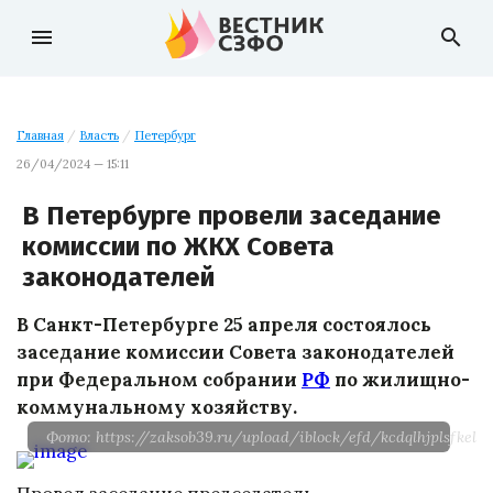
menu
search
Главная
/
Власть
/
Петербург
26/04/2024 — 15:11
В Петербурге провели заседание
комиссии по ЖКХ Совета
законодателей
В Санкт-Петербурге 25 апреля состоялось
заседание комиссии Совета законодателей
при Федеральном собрании
РФ
по жилищно-
коммунальному хозяйству.
Фото: https://zaksob39.ru/upload/iblock/efd/kcdqlhjplsfkel