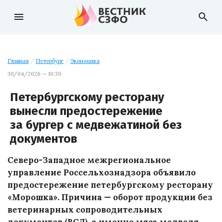
menu
search
Главная
/
Петербург
/
Экономика
30/04/2026 — 10:39
Петербургскому ресторану
вынесли предостережение
за бургер с медвежатиной без
документов
Северо-Западное межрегиональное
управление Россельхознадзора объявило
предостережение петербургскому ресторану
«Морошка». Причина — оборот продукции без
ветеринарных сопроводительных
документов (ВСД), а именно мяса медведя.