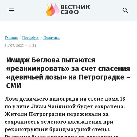
menu
search
Главная
/
Петербург
/
Политика
31/07/2023 — 14:34
Имидж Беглова пытаются
«реанимировать» за счет спасения
«девичьей лозы» на Петроградке –
СМИ
Лоза девичьего винограда на стене дома 18
по улице Лизы Чайкиной будет сохранена.
Жители Петроградки переживали за
сохранность зеленого насаждения при
реконструкции брандмаурной стены.
Растение было укреплено на временных