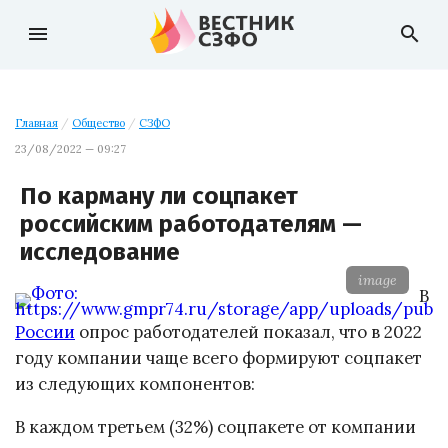
menu
search
Главная
/
Общество
/
СЗФО
23/08/2022 — 09:27
По карману ли соцпакет
российским работодателям —
исследование
image
В
России
опрос работодателей показал, что в 2022
году компании чаще всего формируют соцпакет
из следующих компонентов:
В каждом третьем (32%) соцпакете от компании