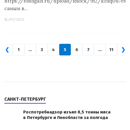
https://fondgkh.ru/upload/iblock/9f2/kzdq0u7ex
самым в…
15/07/2022
❮
❯
1
…
3
4
5
6
7
…
11
САНКТ-ПЕТЕРБУРГ
Роспотребнадзор изъял 8,5 тонны мяса
в Петербурге и Ленобласти за полгода