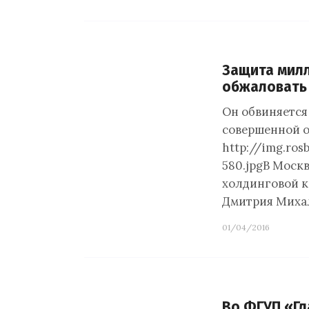
Защита милл
обжаловать 
Он обвиняется
совершенной о
http://img.ro
580.jpgВ Моск
холдинговой к
Дмитрия Миха
01/04/2016
Во ФГУП «Гл