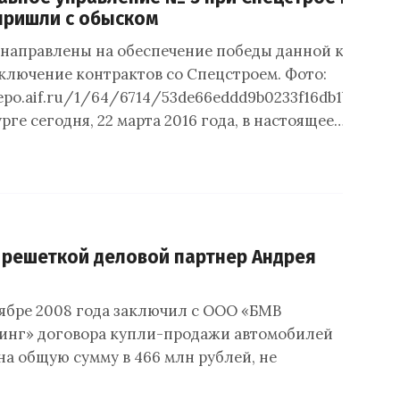
пришли с обыском
направлены на обеспечение победы данной компани
аключение контрактов со Спецстроем. Фото:
.repo.aif.ru/1/64/6714/53de66eddd9b0233f16db1b1ce4d6
ге сегодня, 22 марта 2016 года, в настоящее…
 решеткой деловой партнер Андрея
тябре 2008 года заключил с ООО «БМВ
инг» договора купли-продажи автомобилей
на общую сумму в 466 млн рублей, не