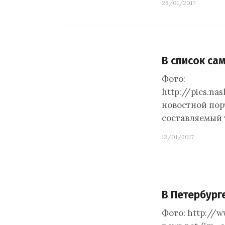
26/01/2017
В список са
Фото:
http://pics.n
новостной пор
составляемый 
12/01/2017
В Петербург
Фото: http://w