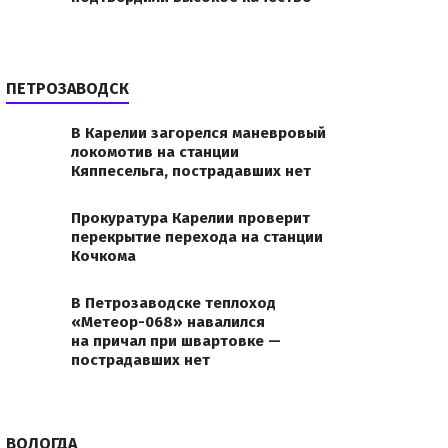
и в
ПЕТРОЗАВОДСК
9c7.jpgВ
В Карелии загорелся маневровый
локомотив на станции
Кяппесельга, пострадавших нет
Прокуратура Карелии проверит
перекрытие перехода на станции
Кочкома
В Петрозаводске теплоход
«Метеор-068» навалился
на причал при швартовке —
пострадавших нет
ВОЛОГДА