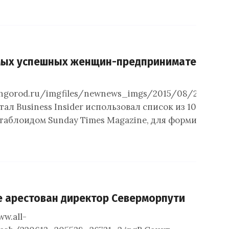
мых успешных женщин-предпринимательниц 
ashgorod.ru/imgfiles/newnews_imgs/2015/08/20/pre
тал Business Insider использовал список из 1000 са
таблоидом Sunday Times Magazine, для формировани
е арестован директор Северморпути
ww.all-