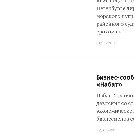
news.net/im_c
Петербурге ди
морского пут
районного суд
сроком на 1…
01/12/2016
Бизнес-соо
«Набат»
НабатСтоличны
давления со с
экономического
бизнесменов с
02/09/2016