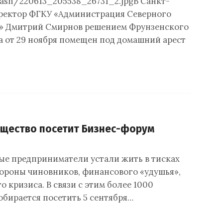
ash/220613_205538_26731_2.jpgВ Санкт-
ректор ФГКУ «Администрация Северного
и» Дмитрий Смирнов решением Фрунзенского
а от 29 ноября помещен под домашний арест
бщество посетит Бизнес-форум
е предприниматели устали жить в тисках
тороны чиновников, финансового «удушья»,
 кризиса. В связи с этим более 1000
обирается посетить 5 сентября…