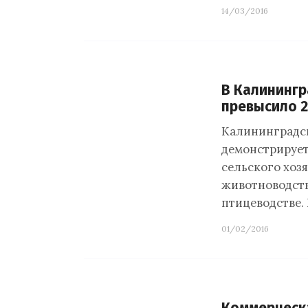
14/03/2016
В Калинингр
превысило 2
Калининградск
демонстрирует
сельского хозя
животноводств
птицеводстве.
01/02/2016