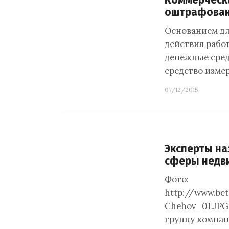
Коммерческа
оштрафована
Основанием дл
действия рабо
денежные средс
средство изме
07/12/2015
Эксперты на
сферы недви
Фото:
http://www.be
Chehov_01.JPG
группу компан