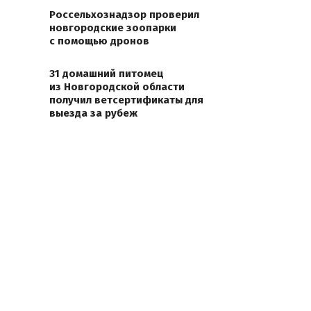
Россельхознадзор проверил
новгородские зоопарки
с помощью дронов
31 домашний питомец
из Новгородской области
получил ветсертификаты для
выезда за рубеж
лидером
Park%20PNK-
 вывело
риеву, в