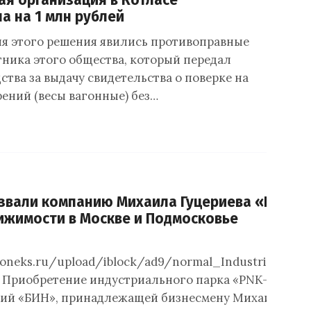
я организация в Котласе
 на 1 млн рублей
я этого решения явились противоправные
тника этого общества, который передал
тва за выдачу свидетельства о поверке на
рений (весы вагонные) без…
звали компанию Михаила Гуцериева «БИН» 
жимости в Москве и Подмосковье
toneks.ru/upload/iblock/ad9/normal_Industrial%20
 Приобретение индустриального парка «PNK-Чехов»
ий «БИН», принадлежащей бизнесмену Михаилу Гуце