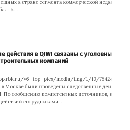
пешных в стране сегмента коммерческой недвижимос
балт».…
е действия в QIWI связаны с уголовным дел
строительных компаний
.top.rbk.ru/v6_top_pics/media/img/1/19/754242803014
ля в Москве были проведены следственные действия в
. По сообщению компетентных источников, в ходе
действий сотрудниками…