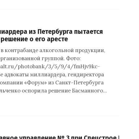
иардера из Петербурга пытается
решение о его аресте
 в контрабанде алкогольной продукции,
рганизованной группой. Фото:
sbalt.ru/photobank/3/5/9/4/fmHjv9kc-
ве адвокаты миллиардера, гендиректора
омпании «Форум» из Санкт-Петербурга
льченко оспорила решение Басманного…
авное управление № 3 при Спецстрое России