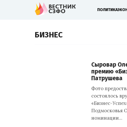
ПОЛИТИКА
ЭКО
БИЗНЕС
Сыровар Оле
премию «Биз
Патрушева
Фото предоств
состоялось вр
«Бизнес-Успех
Подмосковья О
номинации…