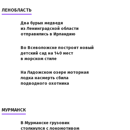
ЛЕНОБЛАСТЬ
Два бурых медведя
из Ленинградской области
отправились в Ирландию
Великобритании вошла Елена Батурина
Во Всеволожске построят новый
v800_44811dc2efb1dbd8a4eb244960582f83.jpgАмерика
детский сад на 140 мест
в морском стиле
мых состоятельных жителей Британии, ежегодно
я своего рейтинга самых…
На Ладожском озере моторная
лодка насмерть сбила
подводного охотника
МУРМАНСК
В Мурманске грузовик
столкнулся с локомотивом