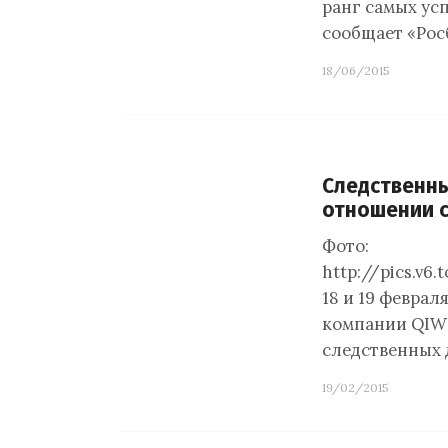
ранг самых ус
сообщает «Рос
18/06/2015
Следственны
отношении 
Фото:
http://pics.v6
18 и 19 февра
компании QIWI
следственных 
19/02/2015