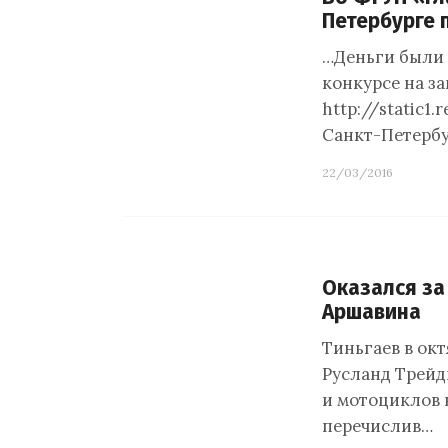
Петербурге 
…Деньги были 
конкурсе на з
http://static1
Санкт-Петербур
22/03/2016
Оказался за
Аршавина
Тиньгаев в ок
Русланд Трейд
и мотоциклов 
перечислив…