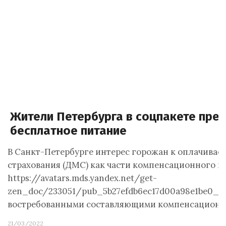
Жители Петербурга в соцпакете пре
бесплатное питание
В Санкт-Петербурге интерес горожан к оплачива
страхования (ДМС) как части компенсационного па
https://avatars.mds.yandex.net/get-
zen_doc/233051/pub_5b27efdb6ec17d00a98e1be0_5b
востребованными составляющими компенсационны
21/03/2022