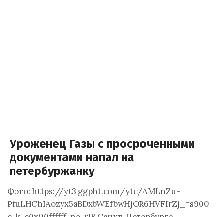
Уроженец Газы с просроченными
документами напал на
петербуржанку
Фото: https://yt3.ggpht.com/ytc/AMLnZu-
PfuLHChIAozyx5aBDxbWEfbwHjOR6HVFIrZj_=s900-
c-k-c0x00ffffff-no-rjВ Санкт-Петербурге