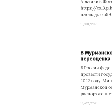
Арктики». Фот
https://cs13.
площадью 5997
10/08/2021
В Мурманско
переоценка
В России феде
провести госу
2022 году. Ми
Мурманской об
распоряжение*
16/02/2021