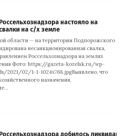
Россельхознадзора настояло на
свалки на с/х земле
ой области — на территории Подпорожского
идирована несанкционированная свалка,
равлением Россельхознадзора на землях
ния Фото: https://gazeta-kozelsk.ru/wp-
ds/2021/02/1-1-1024x768.jpgВыявлено, что
хозяйственного назначения,
ие…
Россельхознадзора добилось ликвидации сва