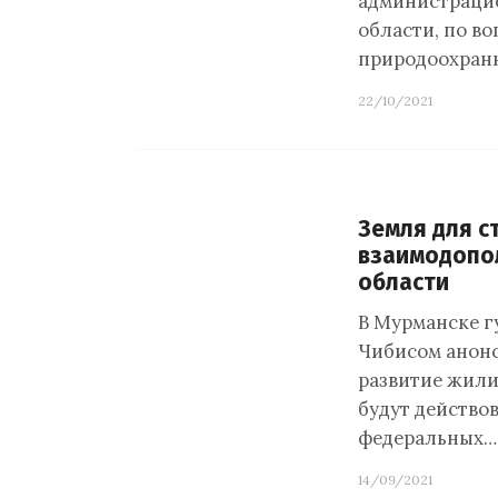
администраци
области, по в
природоохран
22/10/2021
Земля для с
взаимодопо
области
В Мурманске г
Чибисом анонс
развитие жили
будут действо
федеральных…
14/09/2021