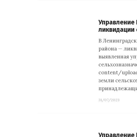
Управление 
ликвидации 
В Ленинградск
района — ликв
выявленная уп
сельхозназначе
content/uploa
земли сельско
принадлежащ
31/07/2023
Управление 