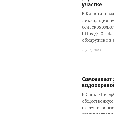
участке
В Калининград
ликвидации не
сельскохозяйс
https://s0.rb
обнаружено в 
28/06/2023
Самозахват 
водоохраной
В Санкт-Петер
общественную
поступили рез