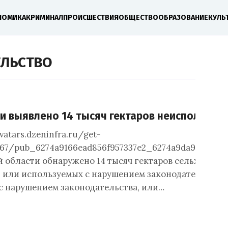
НОМИКА
КРИМИНАЛ
ПРОИСШЕСТВИЯ
ОБЩЕСТВО
ОБРАЗОВАНИЕ
КУЛЬ
ЕЛЬСТВО
и выявлено 14 тысяч гектаров неиспользуе
vatars.dzeninfra.ru/get-
67/pub_6274a9166ead856f957337e2_6274a9da95652d0e
 области обнаружено 14 тысяч гектаров сельхоззем
 или используемых с нарушением законодательства. 
с нарушением законодательства, или…