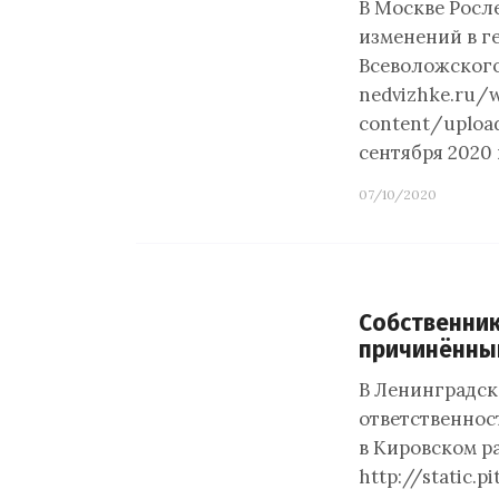
В Москве Росл
изменений в г
Всеволожского
nedvizhke.ru/
content/uploa
сентября 2020 
07/10/2020
Собственник
причинённы
В Ленинградск
ответственнос
в Кировском ра
http://static