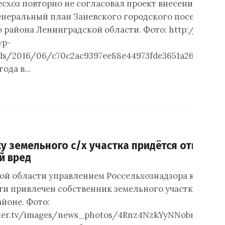
есхоз повторно не согласовал проект внесения
енеральный план Заневского городского поселения
 района Ленинградской области. Фото: http://o-
wp-
ds/2016/06/c70c2ac9397ee88e44973fde3651a261.jpg15
года в…
у земельного с/х участка придётся ответить
й вред
ой области управлением Россельхознадзора к адми
ти привлечен собственник земельного участка площа
йоне. Фото:
.piter.tv/images/news_photos/4Rnz4NzkYyNNobrjC3Nz