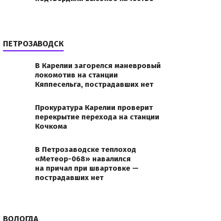
ПЕТРОЗАВОДСК
ах программы «Гектар Арктики»
истрировало первые три договора безвозмездного по
В Карелии загорелся маневровый
локомотив на станции
то:
Кяппесельга, пострадавших нет
ucnUvd2VicC9zaGFyZWQvZmlsZXMvMjAyMDA3LzFfMTE
Прокуратура Карелии проверит
перекрытие перехода на станции
Кочкома
В Петрозаводске теплоход
«Метеор-068» навалился
на причал при швартовке —
пострадавших нет
т
ровый учет
Гектар
ВОЛОГДА