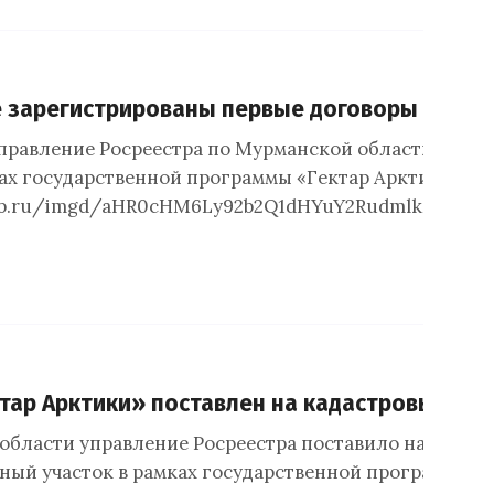
 зарегистрированы первые договоры в рамк
правление Росреестра по Мурманской области зарег
ках государственной программы «Гектар Арктики». Фо
.spb.ru/imgd/aHR0cHM6Ly92b2Q1dHYuY2RudmlkZW8
тар Арктики» поставлен на кадастровый уче
области управление Росреестра поставило на кадаст
ный участок в рамках государственной программы «