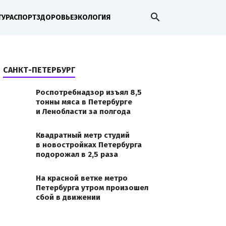
search
ТУРА
СПОРТ
ЗДОРОВЬЕ
ЭКОЛОГИЯ
САНКТ-ПЕТЕРБУРГ
Роспотребнадзор изъял 8,5
тонны мяса в Петербурге
и Ленобласти за полгода
мых земель
Квадратный метр студий
в новостройках Петербурга
4bec214a/scale_1200В
подорожал в 2,5 раза
ель, неиспользуемых
А именно: участки
На красной ветке метро
Петербурга утром произошел
сбой в движении