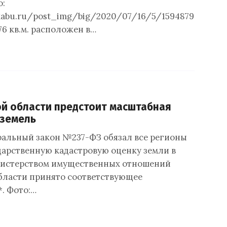
о:
pikabu.ru/post_img/big/2020/07/16/5/1594879434153
6 кв.м. расположен в…
й области предстоит масштабная
 земель
ральный закон №237-ФЗ обязал все регионы
дарственную кадастровую оценку земли в
нистерством имущественных отношений
ласти принято соответствующее
. Фото:…