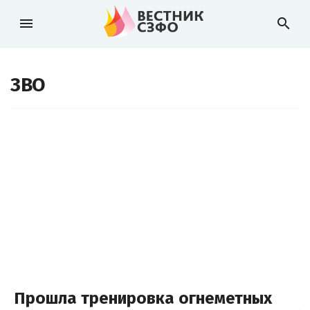
menu
search
ЗВО
Прошла тренировка огнеметных