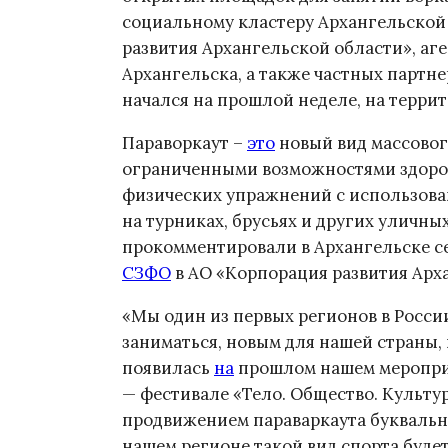
социальному кластеру Архангельской
развития Архангельской области», аг
Архангельска, а также частных партн
начался на прошлой неделе, на терр
Параворкаут –
это
новый вид массовог
ограниченными возможностями здоро
физических упражнений с использова
на турниках, брусьях и других уличн
прокомментировали в Архангельске сег
СЗФО
в АО «Корпорация развития Арх
«Мы один из первых регионов в Росси
заниматься, новым для нашей страны, 
появилась
на
прошлом нашем меропри
— фестивале «Тело. Общество. Культу
продвижением параваркаута буквально
нашем регионе такой вид спорта буде