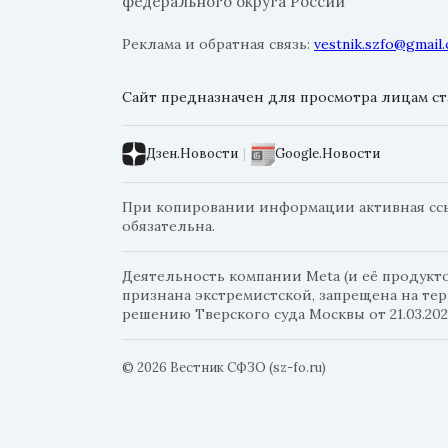
федерального округа России
Реклама и обратная связь:
vestnik.szfo@gmail
Сайт предназначен для просмотра лицам ста
Дзен.Новости
|
Google.Новости
При копировании информации активная ссыл
обязательна.
Деятельность компании Meta (и её продуктов
признана экстремистской, запрещена на те
решению Тверского суда Москвы от 21.03.202
© 2026 Вестник СФЗО (sz-fo.ru)