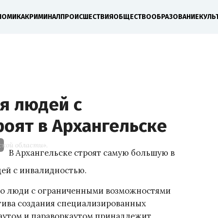
НОМИКА
КРИМИНАЛ
ПРОИСШЕСТВИЯ
ОБЩЕСТВО
ОБРАЗОВАНИЕ
КУЛЬ
я людей с
оят в Архангельске
ской области».
В Архангельске строят самую большую в
ей с инвалидностью.
ко люди с ограниченными возможностями
атива создания специализированных
аутом и параворкаутом принадлежит