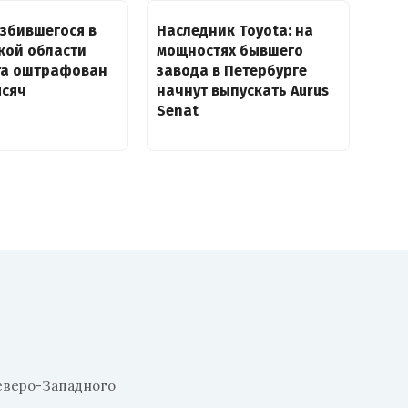
збившегося в
Наследник Toyota: на
кой области
мощностях бывшего
та оштрафован
завода в Петербурге
ысяч
начнут выпускать Aurus
Senat
еверо-Западного