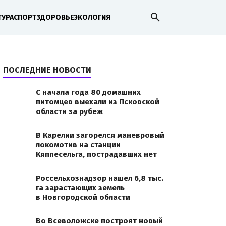
search
ТУРА
СПОРТ
ЗДОРОВЬЕ
ЭКОЛОГИЯ
ПОСЛЕДНИЕ НОВОСТИ
С начала года 80 домашних
питомцев выехали из Псковской
области за рубеж
В Карелии загорелся маневровый
локомотив на станции
Кяппесельга, пострадавших нет
Россельхознадзор нашел 6,8 тыс.
га зарастающих земель
в Новгородской области
Во Всеволожске построят новый