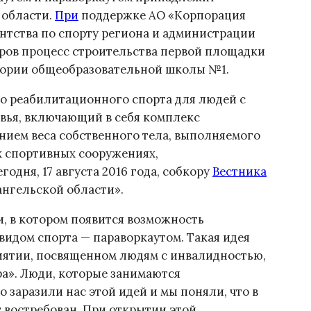
 области.
При
поддержке АО «Корпорация
ентства по спорту региона и администрации
еров процесс строительства первой площадки
итории общеобразовательной школы №1.
о реабилитационного спорта для людей с
вья, включающий в себя комплекс
нием веса собственного тела, выполняемого
ых спортивных сооружениях,
одня, 17 августа 2016 года, собкору
Вестника
ангельской области».
и, в котором появится возможность
видом спорта — параворкаутом. Такая идея
ятии, посвященном людям с инвалидностью,
ра». Люди, которые занимаются
 заразили нас этой идей и мы поняли, что в
т востребован. При открытии этой