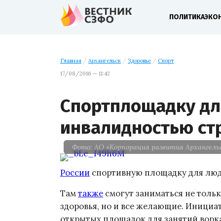
ПОЛИТИКА
ЭКО
Главная
/
Архангельск
/
Здоровье
/
Спорт
17/08/2016 — 11:42
Спортплощадку дл
инвалидностью стр
Фото: АО «Корпорация развития Архангель
России
спортивную площадку для люд
Там
также
смогут заниматься не толь
здоровья, но и все желающие. Иници
открытых площадок для занятий ворк