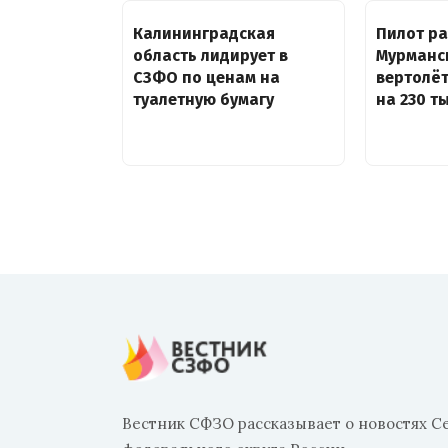
Калининградская
Пилот ра
область лидирует в
Мурманс
СЗФО по ценам на
вертолё
туалетную бумагу
на 230 т
Вестник СФЗО рассказывает о новостях С