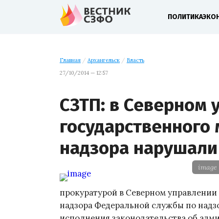
ПОЛИТИКА
ЭКО
Главная
/
Архангельск
/
Власть
27/10/2014 — 12:57
СЗТП: в Северном 
государственного 
надзора нарушали
image
прокуратурой в Северном управлении 
надзора Федеральной службы по надзо
исполнения законодательства об адм