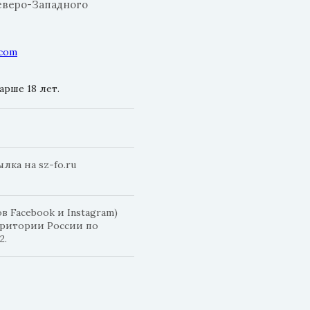
еверо-Западного
.com
рше 18 лет.
ка на sz-fo.ru
 Facebook и Instagram)
рритории России по
2.