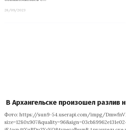
26/09/2023
В Архангельске произошел разлив н
Фото: https://sun9-54.userapi.com/impg/Dmwfn
size=1280x907&quality=96&sign=03cb89962e131e0
jEAwn4tXuRDu3XcYQ&type=albumВ Архангельске на