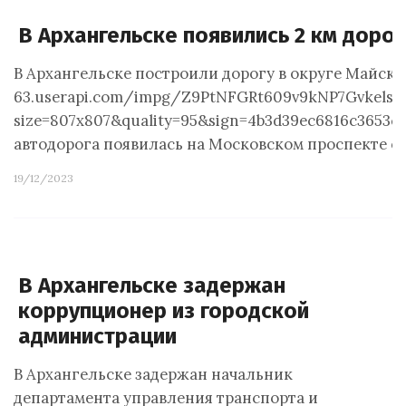
В Архангельске появились 2 км доро
В Архангельске построили дорогу в округе Майская
63.userapi.com/impg/Z9PtNFGRt609v9kNP7GvkelsU
size=807x807&quality=95&sign=4b3d39ec6816c365
автодорога появилась на Московском проспекте 
19/12/2023
В Архангельске задержан
коррупционер из городской
администрации
В Архангельске задержан начальник
департамента управления транспорта и