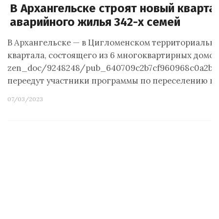
В Архангельске строят новый кварта
аварийного жилья 342-х семей
В Архангельске — в Цигломенском территориально
квартала, состоящего из 6 многоквартирных домов. 
zen_doc/9248248/pub_640709c2b7cf960968c0a2b2_
переедут участники программы по переселению г
07/03/2023