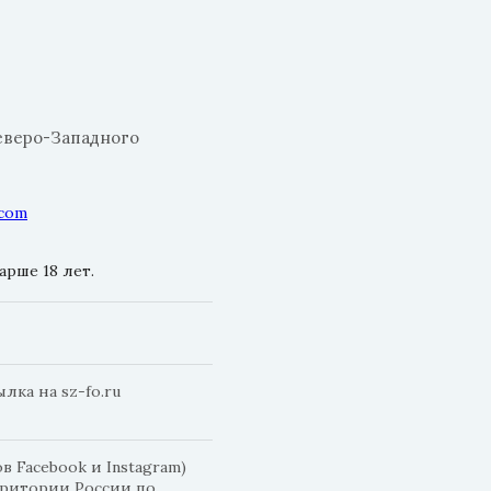
еверо-Западного
.com
рше 18 лет.
ка на sz-fo.ru
 Facebook и Instagram)
рритории России по