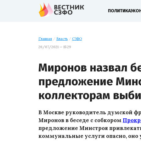
ПОЛИТИКА
ЭКО
Главная
/
Власть
/
СЗФО
26/07/2021 — 15:29
Миронов назвал б
предложение Мин
коллекторам выби
В Москве руководитель думской фр
Миронов в беседе с собкором
Прокр
предложение Минстроя привлекать
коммунальные услуги опасно, оно 