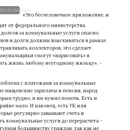
018/12/zhkh.jpeg
«Это бесчеловечное приложение, и
одит от федерального министерства.
долгов за коммунальные услуги опасно.
авов и долги должны взыскиваться в рамках
травливать коллекторов, это сделает
ммунальщики смогут «нарисовать» в
ить жизнь любому неугодному жильцу», –
проблема с платежами за коммунальные
ане нищенские зарплаты и пенсии, народ
орым трудно, и им нужно помочь. Есть и
айне мало. И наконец, есть УК или
орые регулярно завышают счета и
ть коммунальные услуги до перерасчета –
тупная большинству граждан, так как не