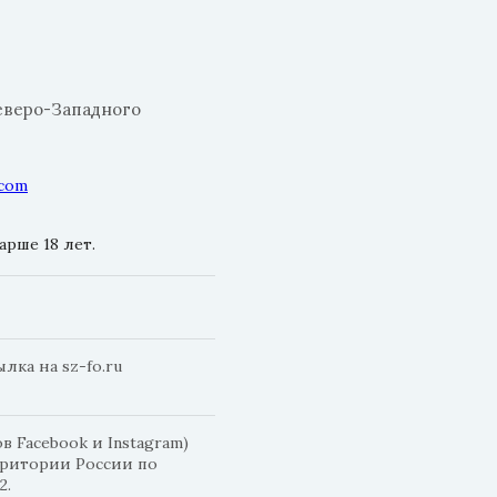
еверо-Западного
.com
рше 18 лет.
ка на sz-fo.ru
 Facebook и Instagram)
рритории России по
2.