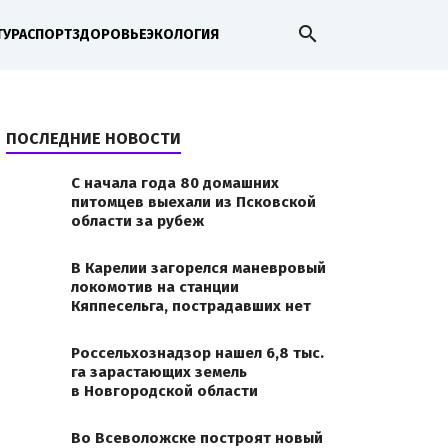
search
ТУРА
СПОРТ
ЗДОРОВЬЕ
ЭКОЛОГИЯ
ПОСЛЕДНИЕ НОВОСТИ
С начала года 80 домашних
питомцев выехали из Псковской
области за рубеж
В Карелии загорелся маневровый
локомотив на станции
Кяппесельга, пострадавших нет
Россельхознадзор нашел 6,8 тыс.
га зарастающих земель
в Новгородской области
мониторинг качества зерна пшеницы
Во Всеволожске построят новый