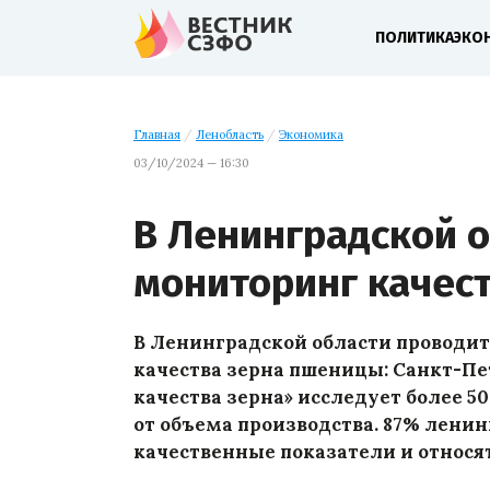
ПОЛИТИКА
ЭКО
Главная
/
Ленобласть
/
Экономика
03/10/2024 — 16:30
В Ленинградской 
мониторинг качес
В Ленинградской области проводи
качества зерна пшеницы: Санкт-П
качества зерна» исследует более 5
от объема производства. 87% лен
качественные показатели и относятс