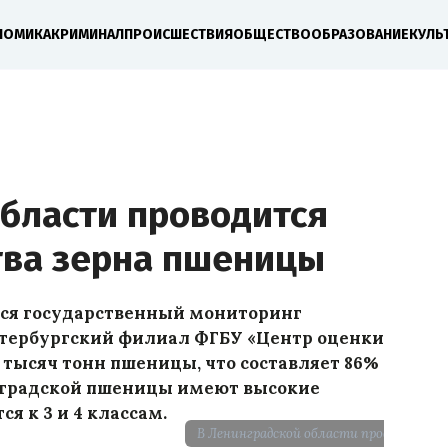
НОМИКА
КРИМИНАЛ
ПРОИСШЕСТВИЯ
ОБЩЕСТВО
ОБРАЗОВАНИЕ
КУЛЬ
области проводится
тва зерна пшеницы
тся государственный мониторинг
етербургский филиал ФГБУ «Центр оценки
0 тысяч тонн пшеницы, что составляет 86%
инградской пшеницы имеют высокие
я к 3 и 4 классам.
В Ленинградской области проводится 