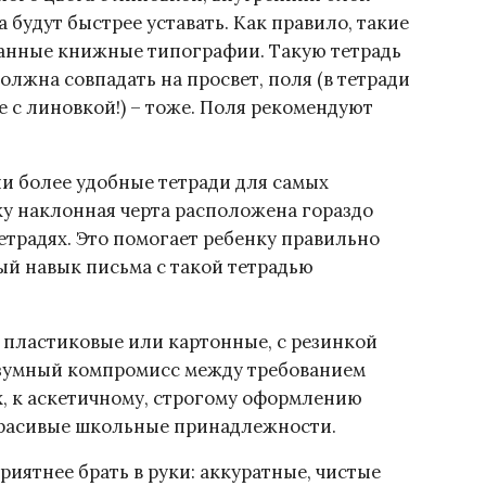
будут быстрее уставать. Как правило, такие
анные книжные типографии. Такую тетрадь
олжна совпадать на просвет, поля (в тетради
 с линовкой!) – тоже. Поля рекомендуют
и более удобные тетради для самых
ку наклонная черта расположена гораздо
тетрадях. Это помогает ребенку правильно
ый навык письма с такой тетрадью
ь пластиковые или картонные, с резинкой
разумный компромисс между требованием
х, к аскетичному, строгому оформлению
красивые школьные принадлежности.
риятнее брать в руки: аккуратные, чистые