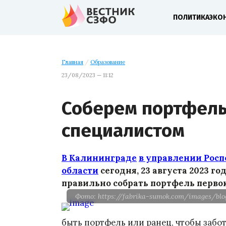
ПОЛИТИКА
ЭКО
Главная
/
Образование
23/08/2023 — 11:12
Соберем портфель
специалистом
В Калининграде
в управлении Рос
области
сегодня, 23 августа 2023 го
правильно собрать портфель перво
Фото: https://fabrika-sumok.com/images/bl
быть портфель или ранец, чтобы забот