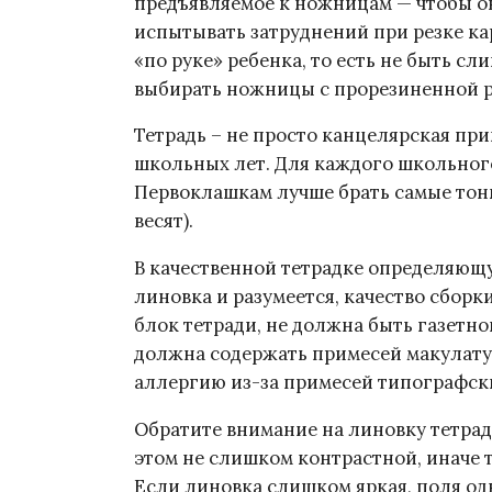
предъявляемое к ножницам — чтобы о
испытывать затруднений при резке к
«по руке» ребенка, то есть не быть 
выбирать ножницы с прорезиненной р
Тетрадь – не просто канцелярская пр
школьных лет. Для каждого школьного
Первоклашкам лучше брать самые тонк
весят).
В качественной тетрадке определяющу
линовка и разумеется, качество сборк
блок тетради, не должна быть газетно
должна содержать примесей макулатур
аллергию из-за примесей типографски
Обратите внимание на линовку тетрад
этом не слишком контрастной, иначе т
Если линовка слишком яркая, поля од