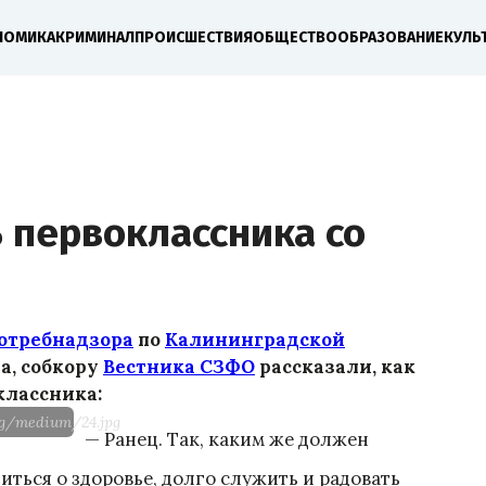
НОМИКА
КРИМИНАЛ
ПРОИСШЕСТВИЯ
ОБЩЕСТВО
ОБРАЗОВАНИЕ
КУЛЬ
 первоклассника со
потребнадзора
по
Калининградской
да, собкору
Вестника СЗФО
рассказали, как
классника:
og/medium/24.jpg
— Ранец. Так, каким же должен
иться о здоровье, долго служить и радовать