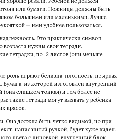
ни хорошо резали. Ребенок не должен
артона или бумаги. Ножницы должны быть
слишком большими или маленькими. Лучше
укояткой — ими удобнее пользоваться.
инадлежность. Это практически символ
 возраста нужны свои тетради.
ие тетрадки, по 12 листов (они меньше
ю роль играют белизна, плотность, не яркая
и. Бумага, из которой изготовлен внутренний
й (она слишком тонкая) и тем более не
ы: такие тетради могут вызвать у ребенка
х красок.
и. Она должна быть четко видимой, но при
екст, написанный ручкой, будет хуже виден.
ного цвета с линовкой, внутренний блок