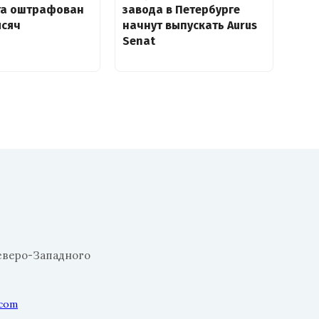
та оштрафован
завода в Петербурге
ысяч
начнут выпускать Aurus
Senat
еверо-Западного
.com