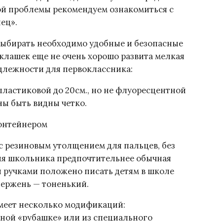
ой проблемы рекомендуем ознакомиться с
ец».
Выбирать необходимо удобные и безопасные
воклашек еще не очень хорошо развита мелкая
длежности для первоклассника:
ластиковой до 20см., но не флуоресцентной
ны быть видны четко.
контейнером
 с резиновым утолщением для пальцев, без
Для школьника предпочтительнее обычная
 ручками положено писать детям в школе
ержень — тоненький.
меет несколько модификаций:
ной «рубашке» или из специального