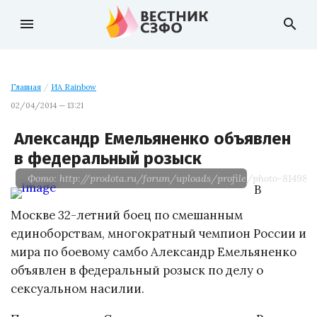
menu
search
Главная
/
ИА Rainbow
02/04/2014 — 13:21
Александр Емельяненко объявлен
в федеральный розыск
Фото: http://prodota.ru/forum/uploads/profile/photo-81498.j
В
Москве 32-летний боец по смешанным
единоборствам, многократный чемпион России и
мира по боевому самбо Александр Емельяненко
объявлен в федеральный розыск по делу о
сексуальном насилии.