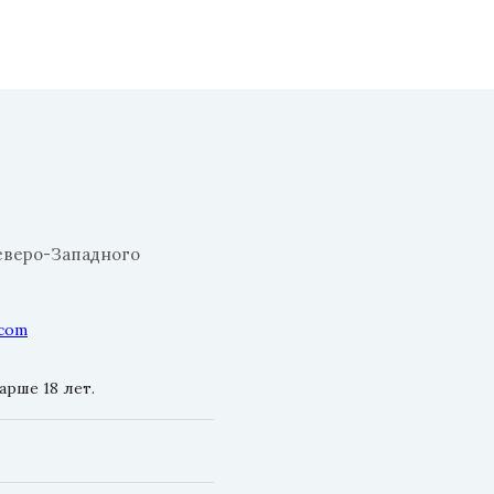
еверо-Западного
.com
рше 18 лет.