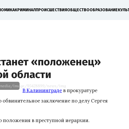
НОМИКА
КРИМИНАЛ
ПРОИСШЕСТВИЯ
ОБЩЕСТВО
ОБРАЗОВАНИЕ
КУЛЬ
станет «положенец»
ой области
ve-media/image/95428899/news/img
В Калининграде
в прокуратуре
 обвинительное заключение по делу Сергея
о положения в преступной иерархии.