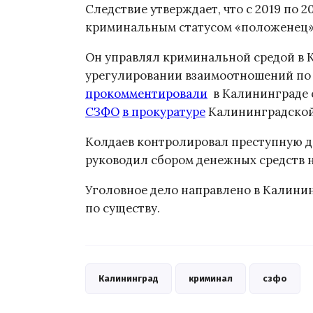
Следствие утверждает, что с 2019 по
криминальным статусом «положенец»
Он управлял криминальной средой в К
урегулировании взаимоотношений по 
прокомментировали
в Калининграде с
СЗФО
в прокуратуре
Калининградской
Колдаев контролировал преступную д
руководил сбором денежных средств 
Уголовное дело направлено в Калини
по существу.
Калининград
криминал
сзфо