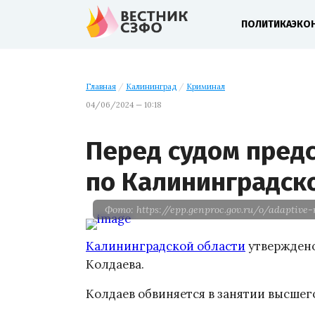
ПОЛИТИКА
ЭКО
Главная
/
Калининград
/
Криминал
04/06/2024 — 10:18
Перед судом пред
по Калининградск
Фото: https://epp.genproc.gov.ru/o/adapti
Калининградской области
утверждено
Колдаева.
Колдаев обвиняется в занятии высшег