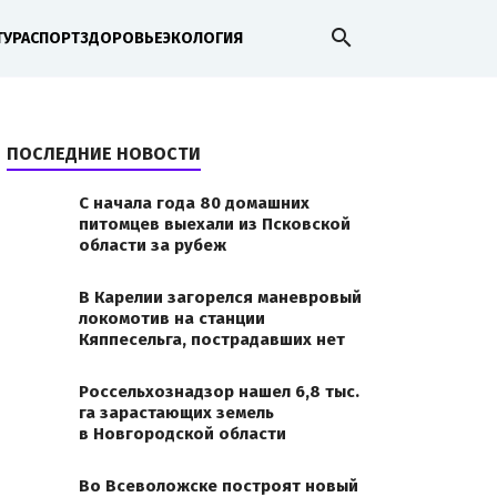
search
ТУРА
СПОРТ
ЗДОРОВЬЕ
ЭКОЛОГИЯ
ПОСЛЕДНИЕ НОВОСТИ
С начала года 80 домашних
питомцев выехали из Псковской
области за рубеж
В Карелии загорелся маневровый
локомотив на станции
Кяппесельга, пострадавших нет
Россельхознадзор нашел 6,8 тыс.
га зарастающих земель
в Новгородской области
Во Всеволожске построят новый