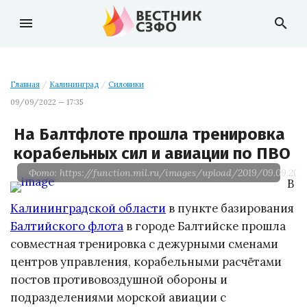
menu
search
Главная
/
Калининград
/
Силовики
09/09/2022 — 17:35
На Балтфлоте прошла тренировка
корабельных сил и авиации по ПВО
Фото: https://function.mil.ru/images/upload/2019/09.09.2022
В
Калининградской области
в пункте базирования
Балтийского флота
в городе Балтийске прошла
совместная тренировка с дежурными сменами
центров управления, корабельными расчётами
постов противовоздушной обороны и
подразделениями морской авиации с