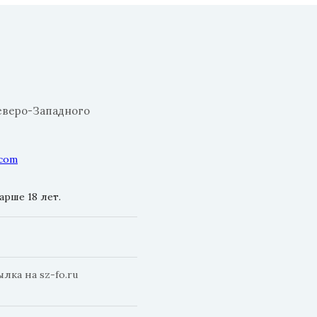
еверо-Западного
.com
рше 18 лет.
ка на sz-fo.ru