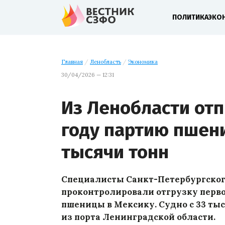
ПОЛИТИКА
ЭКО
Главная
/
Ленобласть
/
Экономика
30/04/2026 — 12:31
Из Ленобласти отп
году партию пшен
тысячи тонн
Специалисты Санкт-Петербургско
проконтролировали отгрузку перво
пшеницы в Мексику. Судно с 33 ты
из порта Ленинградской области.