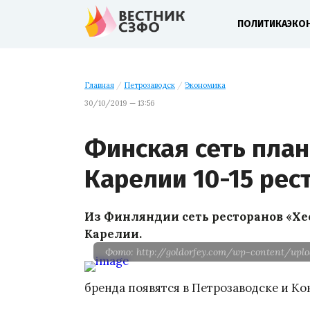
ПОЛИТИКА
ЭКО
Главная
/
Петрозаводск
/
Экономика
30/10/2019 — 13:56
Финская сеть план
Карелии 10-15 рес
Из Финляндии сеть ресторанов «Хе
Карелии.
Фото: http://goldorfey.com/wp-content/uplo
бренда появятся в Петрозаводске и Ко