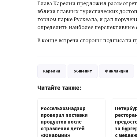
Глава Карелии предложил рассмотрет
вблизи главных туристических достоп
горном парке Рускеала, и дал поруче
определить наиболее перспективные с
В конце встречи стороны подписали п
Карелия
общепит
Финляндия
Читайте также:
Россельхознадзор
Петербу
проверил поставки
рестора
продуктов после
предост
отравления детей
за бурге
«Юнармии»
с медве