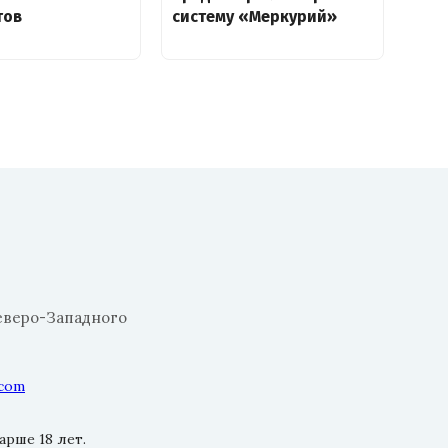
тов
систему «Меркурий»
еверо-Западного
.com
рше 18 лет.