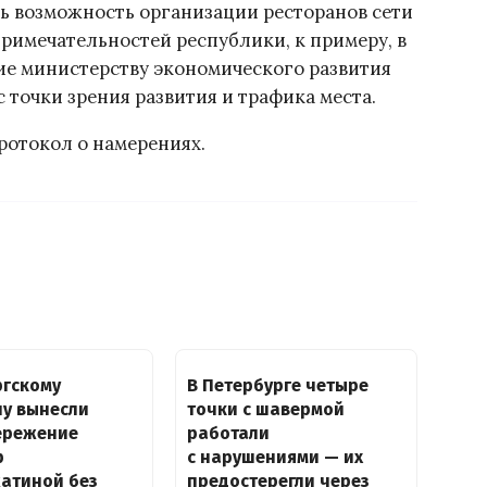
ь возможность организации ресторанов сети
римечательностей республики, к примеру, в
ние министерству экономического развития
 точки зрения развития и трафика места.
ротокол о намерениях.
ргскому
В Петербурге четыре
ну вынесли
точки с шавермой
ережение
работали
р
с нарушениями — их
жатиной без
предостерегли через