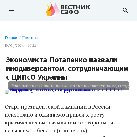
menu
search
Главная
/
Политика
19/01/2024 — 10:22
Экономиста Потапенко назвали
инодиверсантом, сотрудничающим
с ЦИПсО Украины
Экономиста Потапенко назвали инодиверсантом, сотруд
Старт президентской кампании в России
неизбежно и ожидаемо привёл к росту
критических высказываний со стороны так
называемых беглых (и не очень)