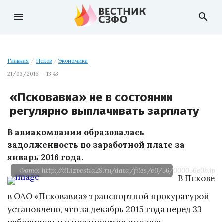
menu
search
Главная
/
Псков
/
Экономика
21/03/2016 — 13:43
«Псковавиа» не в состоянии
регулярно выплачивать зарплату
В авиакомпании образовалась
задолженность по заработной плате за
январь 2016 года.
Фото: http://d1.izvestia29.ru/data/files/e0/56/000056e0b.jpg
В Пскове
в ОАО «Псковавиа» транспортной прокуратурой
установлено, что за декабрь 2015 года перед 33
работниками у предприятия имелась