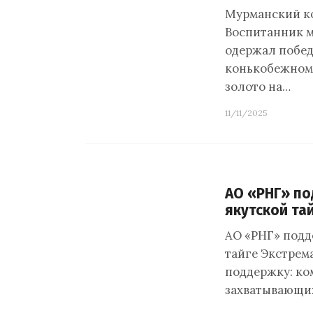
Мурманский ко
Воспитанник 
одержал побед
конькобежному
золото на…
11/11/2025
АО «РНГ» по
якутской та
АО «РНГ» подд
тайге Экстрем
поддержку: ко
захватывающих