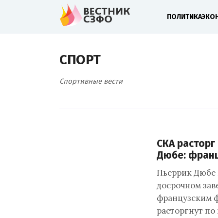
ПОЛИТИКА
ЭКО
СПОРТ
Спортивные вести
СКА расторг
Дюбе: франц
Пьеррик Дюбе 
досрочном зав
французским ф
расторгнут по 