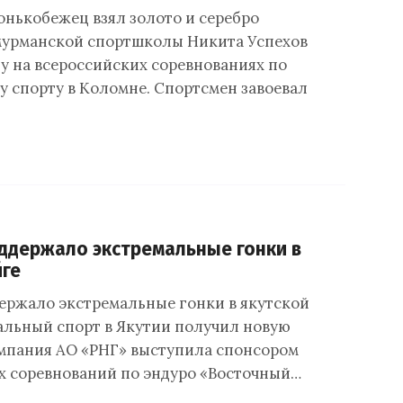
нькобежец взял золото и серебро
мурманской спортшколы Никита Успехов
у на всероссийских соревнованиях по
 спорту в Коломне. Спортсмен завоевал
ддержало экстремальные гонки в
йге
ержало экстремальные гонки в якутской
альный спорт в Якутии получил новую
мпания АО «РНГ» выступила спонсором
 соревнований по эндуро «Восточный…