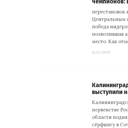
чемпионов: 
перестановок 
Центральным с
победа нидерл
позволившая а
место. Как отм
11/12/2025
Калинингра
выступили н
Калининградс
первенстве Ро
области подня
сёрфингу в Со