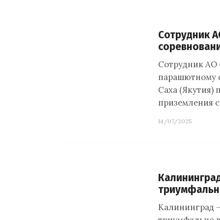
Сотрудник А
соревнован
Сотрудник АО 
парашютному 
Саха (Якутия)
приземления с
14/07/2025
Калининград
триумфально
Калининград —