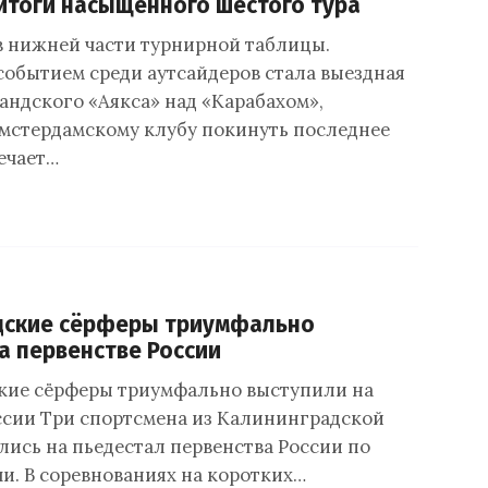
итоги насыщенного шестого тура
в нижней части турнирной таблицы.
обытием среди аутсайдеров стала выездная
андского «Аякса» над «Карабахом»,
мстердамскому клубу покинуть последнее
ечает…
дские сёрферы триумфально
а первенстве России
кие сёрферы триумфально выступили на
ссии Три спортсмена из Калининградской
лись на пьедестал первенства России по
чи. В соревнованиях на коротких…