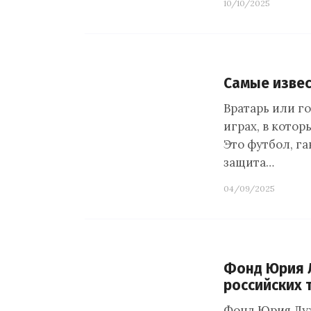
10/10/2025
Самые извес
Вратарь или г
играх, в котор
Это футбол, га
защита…
04/09/2025
Фонд Юрия 
российских 
Фонд Юрия Лу