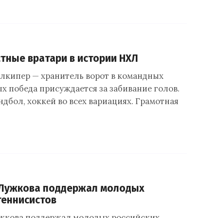
тные вратари в истории НХЛ
олкипер — хранитель ворот в командных
ых победа присуждается за забивание голов.
ндбол, хоккей во всех вариациях. Грамотная
Лужкова поддержал молодых
теннисистов
жкова поддержал молодых российских