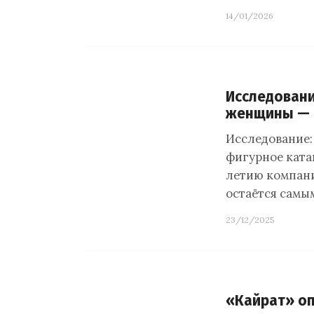
14/01/2026
Исследован
женщины — 
Исследование
фигурное ката
летию компани
остаётся самы
23/12/2025
«Кайрат» оп