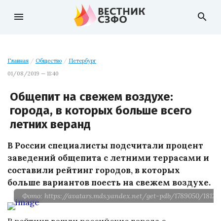
menu
search
Главная
/
Общество
/
Петербург
01/08/2019 — 11:40
Общепит на свежем воздухе:
города, в которых больше всего
летних веранд
В России специалисты подсчитали процент
заведений общепита с летними террасами и
составили рейтинг городов, в которых
больше вариантов поесть на свежем воздухе.
Фото: https://avatars.mds.yandex.net/get-pdb/1789050/1812