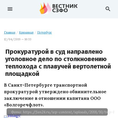
menu
search
Главная
/
Криминал
/
Петербург
12/04/2019 — 16:33
Прокуратурой в суд направлено
уголовное дело по столкновению
теплохода с плавучей вертолетной
площадкой
В Санкт-Петербурге транспортной
прокуратурой утверждено обвинительное
заключение в отношении капитана ООО
«Волгоречфлот».
Фото: https://fan24.ru/wp-content/uploads/2018/10/tmp-154