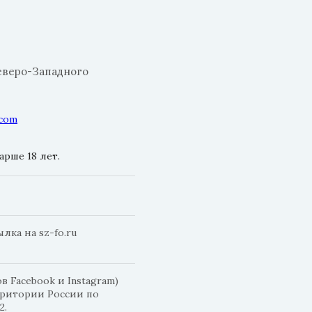
еверо-Западного
.com
рше 18 лет.
ка на sz-fo.ru
 Facebook и Instagram)
рритории России по
2.