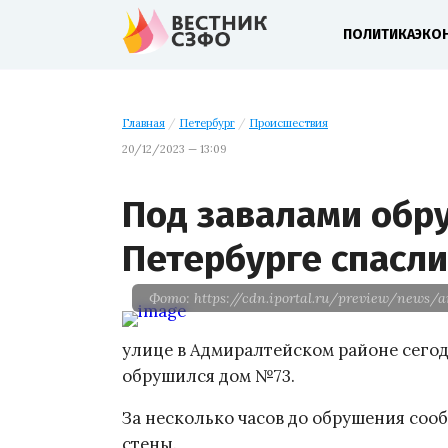
ПОЛИТИКА
ЭКО
Главная
/
Петербург
/
Происшествия
20/12/2023 — 13:09
Под завалами обр
Петербурге спасл
Фото: https://cdn.iportal.ru/preview/news/a
улице в Адмиралтейском районе сегодня
обрушился дом №73.
За несколько часов до обрушения со
стены.