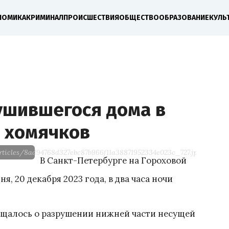
НОМИКА
КРИМИНАЛ
ПРОИСШЕСТВИЯ
ОБЩЕСТВО
ОБРАЗОВАНИЕ
КУЛЬ
ушившегося дома в
и хомячков
rticles/8ad94768d327ebc87b966f11a38871952334e023c_727.jpg.webp-po
В Санкт-Петербурге на Гороховой
, 20 декабря 2023 года, в два часа ночи
общалось о разрушении нижней части несущей