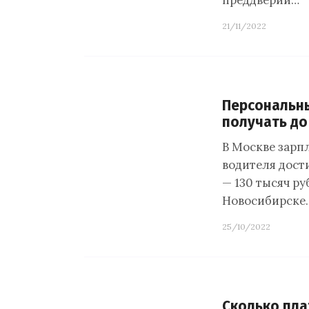
преддверии…
21/11/2022
Персональны
получать до
В Москве зарп
водителя дости
— 130 тысяч ру
Новосибирске
25/10/2022
Сколько пла