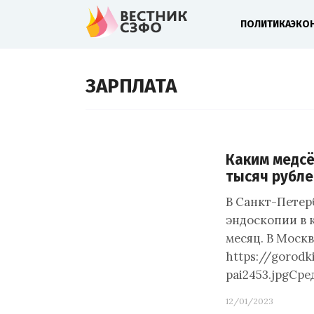
ПОЛИТИКА
ЭКО
ЗАРПЛАТА
Каким медсё
тысяч рубле
В Санкт-Петер
эндоскопии в 
месяц. В Москв
https://gorod
pai2453.jpgСре
12/01/2023