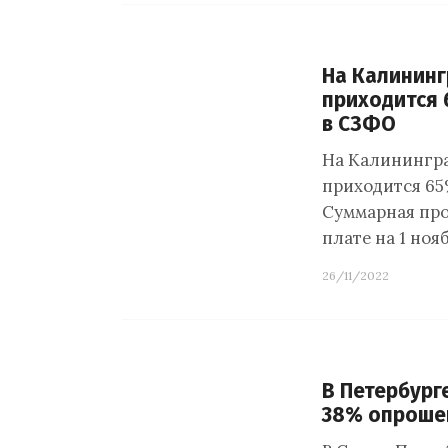
На Калининг
приходится 
в СЗФО
На Калинингр
приходится 65
Суммарная про
плате на 1 но
26/11/2022
В Петербург
38% опроше