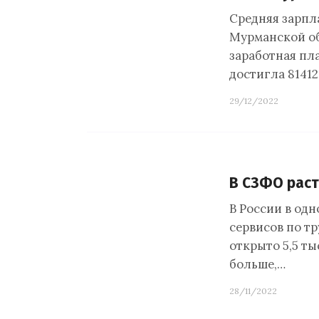
Средняя зарпла
Мурманской об
заработная пла
достигла 81412
29/12/2022
В СЗФО раст
В России в од
сервисов по тр
открыто 5,5 ты
больше,…
28/11/2022