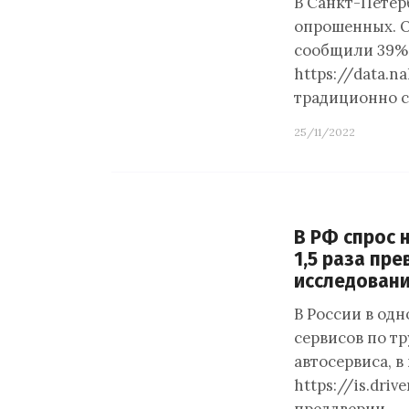
В Санкт-Петер
опрошенных. О 
сообщили 39%.
https://data.
традиционно 
25/11/2022
В РФ спрос 
1,5 раза пр
исследован
В России в од
сервисов по т
автосервиса, в
https://is.dri