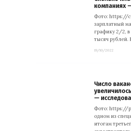
компаниях 
Фото: https://
зарплатный ма
графику 2/2, 
тысяч рублей. 
19/10/2022
Число вакан
увеличилось
— исследов
Фото: https://
одном из спец
итогам третьег