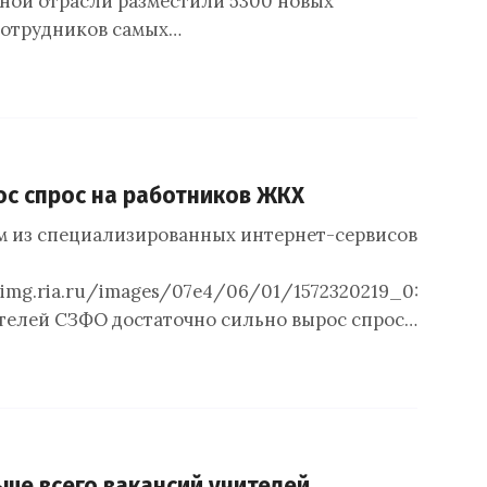
ной отрасли разместили 5300 новых
сотрудников самых…
с спрос на работников ЖКХ
м из специализированных интернет-сервисов откры
1.img.ria.ru/images/07e4/06/01/1572320219_0:0:307
ателей СЗФО достаточно сильно вырос спрос…
ше всего вакансий учителей