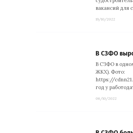
судостроитель
вакансий для 
19/10/2022
В СЗФО выро
В СЗФО в одно
ЖКХ). Фото:
https://cdnn2
год у работод
06/10/2022
В СЗФО боль