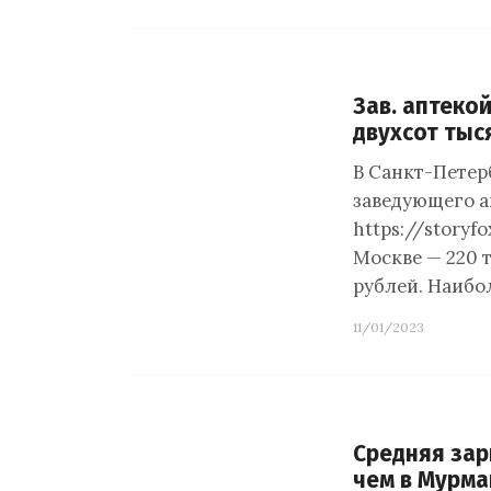
Зав. аптеко
двухсот тыс
В Санкт-Петер
заведующего а
https://storyf
Москве — 220 т
рублей. Наибо
11/01/2023
Средняя зар
чем в Мурма