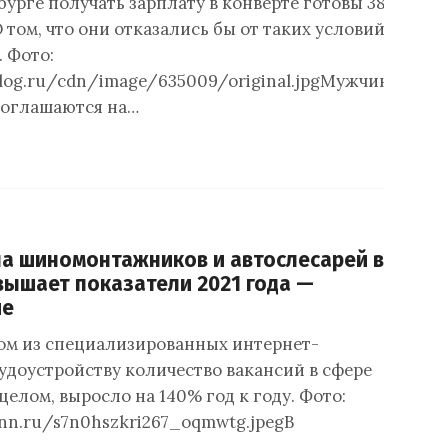
бурге получать зарплату в конверте готовы 38%
том, что они отказались бы от таких условий,
 Фото:
nalog.ru/cdn/image/635009/original.jpgМужчины
соглашаются на…
на шиномонтажников и автослесарей в
евышает показатели 2021 года —
ие
ном из специализированных интернет-
рудоустройству количество вакансий в сфере
 целом, выросло на 140% год к году. Фото:
venn.ru/s7n0hszkri267_oqmwtg.jpegВ