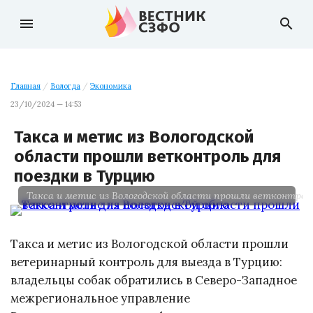
menu
search
Главная
/
Вологда
/
Экономика
23/10/2024 — 14:53
Такса и метис из Вологодской
области прошли ветконтроль для
поездки в Турцию
Такса и метис из Вологодской области прошли ветконтроль
Такса и метис из Вологодской области прошли
ветеринарный контроль для выезда в Турцию:
владельцы собак обратились в Северо-Западное
межрегиональное управление