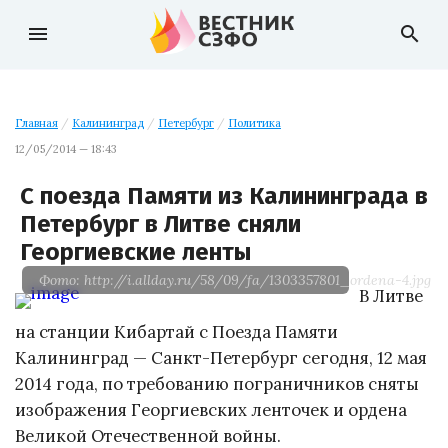
menu
search
Главная
/
Калининград
/
Петербург
/
Политика
12/05/2014 — 18:43
С поезда Памяти из Калининграда в
Петербург в Литве сняли
Георгиевские ленты
Фото: http://i.allday.ru/58/09/fa/1303357801_ordena-4.jpg
В Литве
на станции Кибартай с Поезда Памяти
Калининград — Санкт-Петербург сегодня, 12 мая
2014 года, по требованию пограничников сняты
изображения Георгиевских ленточек и ордена
Великой Отечественной войны.