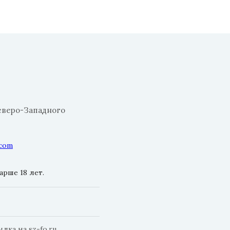
еверо-Западного
.com
рше 18 лет.
ка на sz-fo.ru