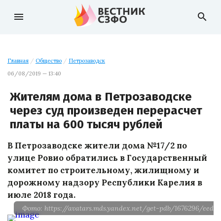
menu
search
Главная
/
Общество
/
Петрозаводск
06/08/2019 — 13:40
Жителям дома в Петрозаводске
через суд произведен перерасчет
платы на 600 тысяч рублей
В Петрозаводске жители дома №17/2 по
улице Ровио обратились в Государственный
комитет по строительному, жилищному и
дорожному надзору Республики Карелия в
июле 2018 года.
Фото: https://avatars.mds.yandex.net/get-pdb/1676296/eed19