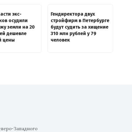
асти экс-
Гендиректора двух
ков осудили
стройфирм в Петербурге
жу земли на 20
будут судить за хищение
лей дешевле
310 млн рублей у 79
й цены
человек
еверо-Западного