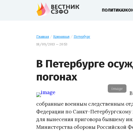
ПОЛИТИКА
ЭКО
Главная
/
Криминал
/
Петербург
18/09/2013 — 20:53
В Петербурге осу
погонах
image
В
собранные военным следственным от
Федерации по Санкт-Петербургскому 
для вынесения приговора бывшему ин
Министерства обороны Российской Ф