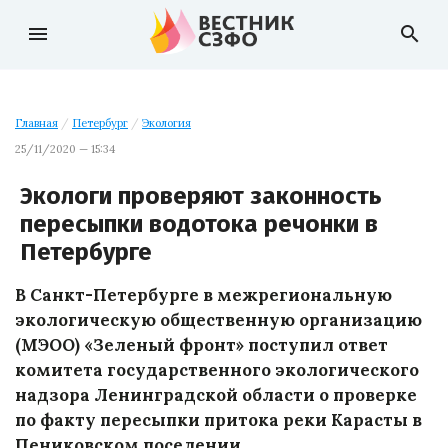
menu
search
Главная
/
Петербург
/
Экология
25/11/2020 — 15:34
Экологи проверяют законность
пересыпки водотока речонки в
Петербурге
В Санкт-Петербурге в межрегиональную
экологическую общественную организацию
(МЭОО) «Зеленый фронт» поступил ответ
комитета государственного экологического
надзора Ленинградской области о проверке
по факту пересыпки притока реки Карасты в
Пениковском поселении.