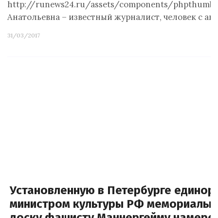
http://runews24.ru/assets/components/phpthumbo
Анатольевна – известный журналист, человек с ак
31/03/2017
Установленную в Петербурге единор
министром культуры РФ мемориальн
доску фашисту Маннергейму намере