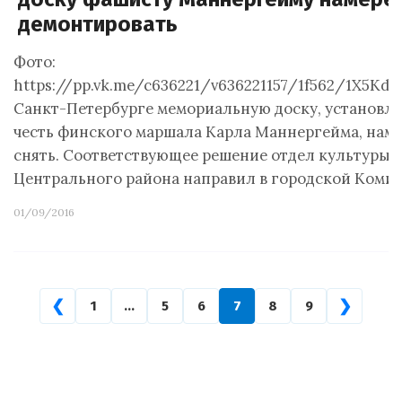
демонтировать
Фото:
https://pp.vk.me/c636221/v636221157/1f562/1X5Kdn
Санкт-Петербурге мемориальную доску, установл
честь финского маршала Карла Маннергейма, нам
снять. Соответствующее решение отдел культуры
Центрального района направил в городской Комит
01/09/2016
❮
❯
1
…
5
6
7
8
9