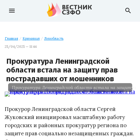
menu
search
Главная
/
Криминал
/
Ленобласть
25/04/2025 — 11:44
Прокуратура Ленинградской
области встала на защиту прав
пострадавших от мошенников
Прокуратура Ленинградской области встала на защиту п
Прокурор Ленинградской области Сергей
Жуковский инициировал масштабную работу
городских и районных прокуратур региона по
защите прав социально незащищенных граждан.