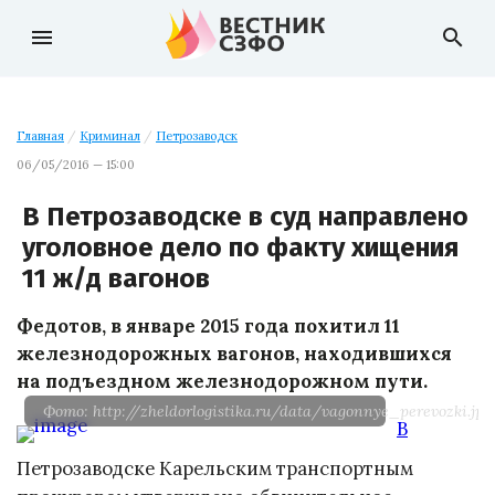
menu
search
Главная
/
Криминал
/
Петрозаводск
06/05/2016 — 15:00
В Петрозаводске в суд направлено
уголовное дело по факту хищения
11 ж/д вагонов
Федотов, в январе 2015 года похитил 11
железнодорожных вагонов, находившихся
на подъездном железнодорожном пути.
Фото: http://zheldorlogistika.ru/data/vagonnye_perevozki.jpg
В
Петрозаводске Карельским транспортным